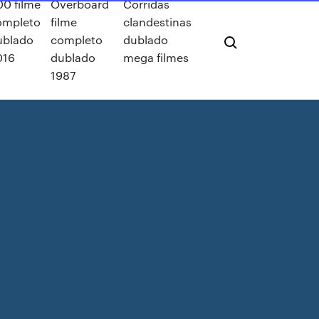
00 filme
Overboard
Corridas
ompleto
filme
clandestinas
ublado
completo
dublado
016
dublado
mega filmes
1987